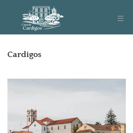
Home
Appartamenti
▾
Cardigos
La Casa
Cardigos
Contattateci