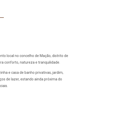
me
Apartamentos
▾
A Casa
Cardigos
Contacte-nos
PT
EUR
to local no concelho de Mação, distrito de
a conforto, natureza e tranquilidade.
nha e casa de banho privativas, jardim,
ços de lazer, estando ainda próxima do
ciais.